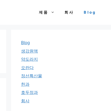
제품
회사
Blog
Blog
생강원액
약도라지
오란다
정선특산물
한과
호두정과
회사